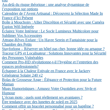
end
Au-delà du risque théorique : une analyse dynamique de
l’exposition sur options
Calendrier de l’Avent Artisanal : Découvrez la Sélection Made In
France d’Ici Présent
Boîte à Mouchoirs : Allier Discrétion et Sécurité avec une Caméra
Espion Wifi Intégrée
Éclairez Votre Intérieur : Le Socle Lumineux Multicolore pour
Sublimer Vos Accessoires
Attrape-Rêves Enfant : Un Havre Serein et Fantaisiste pour la
Chambre des Petits
Stayforlong – Réserver un hôtel pas cher, bonne idée ou arnaque ?
Traceur GPS et Localisateur : Solutions Innovantes pour la Sécurité
des Personnes Vulnérables
Comment Pro-HD révolutionne-t-il l’hygiène et l’entretien des
espaces professionnels?
Échapper à la Chaleur Estivale en France avec le Jackery
Générateur Solaire 240 v2
Bolas de Grossesse Ange : Élégance et Protection pour la Future
Maman
Mugs Humoristiques : Amusez Votre Quotidien avec Style et
Humour
L’écran moto : quels sont réellement ses avantages ?
Être tendance avec des lunettes de soleil en 2025
Comment offrir un bracelet personnalisé pour un baptême ?