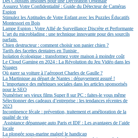
Des Coussins Insolites pour une Décoration Originale
Assurez Votre Confidentialité : Guide du Détecteur de Caméras
Espion
Stimulez les Aptitudes de Votre Enfant avec les Puzzles Éducatifs
Montessori en Bois
Lampe Espion : Votre Allié de Surveillance Discrète et Performante
L’art du microblading : une technique innovante pour des sourcils
parfaits
Chien destructeur : comment choisir son panier chien ?
Tarifs des facettes dentaires en Tunisie
Isolation écologique : transformez votre maison à moindre coût
Le Cloud Gaming en 2024 : La Révolution du Jeu Vidéo dans les
Nuages
Où garer sa voiture à l’aéroport Charles de Gaulle ?
La Martinique au départ de Nantes : dépaysement assuré !
L’importance des métriques sociales dans les articles sponsorisés
pour le SEO
Numériser ses vieux films Super 8 sur PC : faites-le vous même
Sélectionner des cadeaux d’entreprise : les tendances récentes de
2023
Incontinence fécale : prévention, traitement et amélioration de la
qualité de vie
Assistance dépannage auto Paris et IDF : Les avantages de l’aide
locale
La plongée sous-marine malgré le handicap