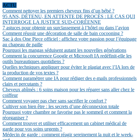
ACTU
Comment nettoyer les premiers cheveux fins d’un bébé ?
95 ANS, DÉTENU, EN ATTENTE DE PROCÈS : LE CAS QUI
INTERROGE LA JUSTICE SUD-CORÉENNE
7 astuces pour obtenir un surclassement à l’hôtel ou dans l’avion
Comment réussir une décoration de salle de bain cocooning ?
Sac à dos One Piece officiel : affichez votre passion pour l’équipage
au chapeau de paille
Pourquoi les mangas séduisent autant les nouvelles générations
Comment la concurrence Google et Microsoft IA redéfinit-elle les
outils bureautiques quotidiens ?
Quelles techniques appliquer pour éviter le plagiat avec l’IA lors de
la production de vos textes ?
Comment paramétrer une IA pour rédiger des e-mails professionnels
clairs et percutants ?
Cheveux abîmés : 6 soins maison pour les réparer sans aller chez le
coiffeur
Comment voyager pas cher sans sacrifier le confort ?
Cultiver son bien être : les secrets d’une déconnexion totale
Pourquoi votre chambre ne favorise pas le sommeil et comment la
réorganiser ?
Comment trouver et utiliser efficacement un cabinet médical de
garde pour vos soins urgents ?
Médecin de garde : comment réagir sereinement la nuit et le week-