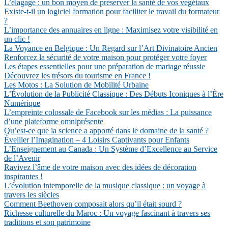
L’élagage : un bon moyen de préserver la santé de vos végétaux
Existe-t-il un logiciel formation pour faciliter le travail du formateur
?
L’importance des annuaires en ligne : Maximisez votre visibilité en
un clic !
La Voyance en Belgique : Un Regard sur l’Art Divinatoire Ancien
Renforcez la sécurité de votre maison pour protéger votre foyer
Les étapes essentielles pour une préparation de mariage réussie
Découvrez les trésors du tourisme en France !
Les Motos : La Solution de Mobilité Urbaine
L’Évolution de la Publicité Classique : Des Débuts Iconiques à l’Ère
Numérique
L’empreinte colossale de Facebook sur les médias : La puissance
d’une plateforme omniprésente
Qu’est-ce que la science a apporté dans le domaine de la santé ?
Éveiller l’Imagination – 4 Loisirs Captivants pour Enfants
L’Enseignement au Canada : Un Système d’Excellence au Service
de l’Avenir
Ravivez l’âme de votre maison avec des idées de décoration
inspirantes !
L’évolution intemporelle de la musique classique : un voyage à
travers les siècles
Comment Beethoven composait alors qu’il était sourd ?
Richesse culturelle du Maroc : Un voyage fascinant à travers ses
traditions et son patrimoine